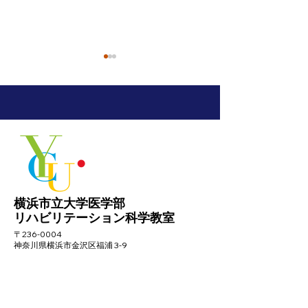
2026年7月11日 談話会
スペシャルオリ
ス東京大会のテ
に、救護班とし
横浜市立大学医学部
ました。
リハビリテーション科学教室
〒236-0004
神奈川県横浜市金沢区福浦 3-9
TEL
045-787-2713
FAX
045-783-5333