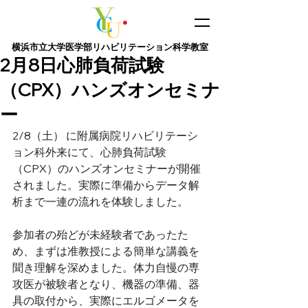
横浜市立大学医学部​リハビリテーション科学教室
2月8日心肺負荷試験
（CPX）ハンズオンセミナ
ー
2/8（土） に附属病院リハビリテーシ
ョン科外来にて、心肺負荷試験
（CPX）のハンズオンセミナーが開催
されました。実際に準備からデータ解
析まで一連の流れを体験しました。
参加者の殆どが未経験者であったた
め、まずは准教授による簡単な講義を
聞き理解を深めました。体力自慢の専
攻医が被験者となり、機器の準備、器
具の取付から、実際にエルゴメータを